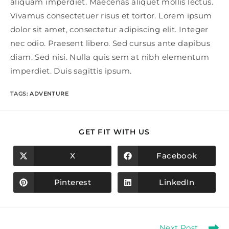
aliquam imperdiet. Maecenas aliquet mollis lectus.
Vivamus consectetuer risus et tortor. Lorem ipsum
dolor sit amet, consectetur adipiscing elit. Integer
nec odio. Praesent libero. Sed cursus ante dapibus
diam. Sed nisi. Nulla quis sem at nibh elementum
imperdiet. Duis sagittis ipsum.
TAGS
:
ADVENTURE
SHARE
GET FIT WITH US
THIS
CONTENT
X
Facebook
Opens
Opens
in
in
a
a
new
new
Pinterest
LinkedIn
Opens
Opens
window
window
in
in
a
a
new
new
window
window
Read
Next Post