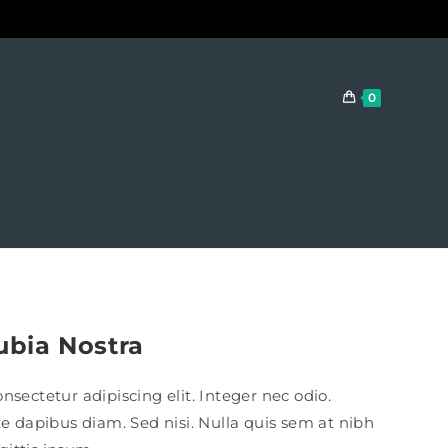
0
ubia Nostra
sectetur adipiscing elit. Integer nec odio.
te dapibus diam. Sed nisi. Nulla quis sem at nibh