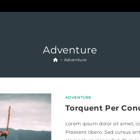
Adventure
>
Adventure
ADVENTURE
Torquent Per Con
Lorem ipsum dolor sit amet, con
Praesent libero. Sed cursus an