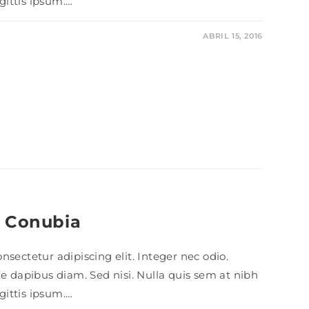
ittis ipsum.…
ABRIL 15, 2016
r Conubia
sectetur adipiscing elit. Integer nec odio.
te dapibus diam. Sed nisi. Nulla quis sem at nibh
ittis ipsum.…