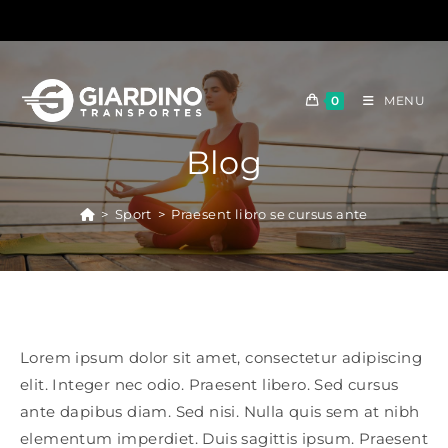
Skip
to
content
0
MENU
Blog
>
Sport
>
Praesent libro se cursus ante
Lorem ipsum dolor sit amet, consectetur adipiscing
elit. Integer nec odio. Praesent libero. Sed cursus
ante dapibus diam. Sed nisi. Nulla quis sem at nibh
elementum imperdiet. Duis sagittis ipsum. Praesent