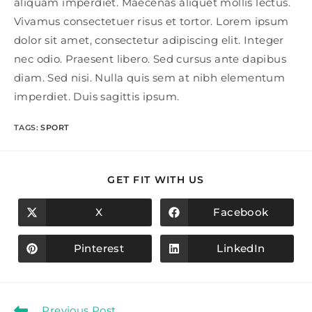
aliquam imperdiet. Maecenas aliquet mollis lectus.
Vivamus consectetuer risus et tortor. Lorem ipsum
dolor sit amet, consectetur adipiscing elit. Integer
nec odio. Praesent libero. Sed cursus ante dapibus
diam. Sed nisi. Nulla quis sem at nibh elementum
imperdiet. Duis sagittis ipsum.
TAGS
:
SPORT
SHARE
GET FIT WITH US
THIS
CONTENT
X
Facebook
Opens
Opens
in
in
a
a
new
new
Pinterest
LinkedIn
Opens
Opens
window
window
in
in
a
a
new
new
window
window
Read
Previous Post