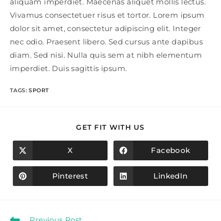
aliquam imperdiet. Maecenas aliquet mollis lectus.
Vivamus consectetuer risus et tortor. Lorem ipsum
dolor sit amet, consectetur adipiscing elit. Integer
nec odio. Praesent libero. Sed cursus ante dapibus
diam. Sed nisi. Nulla quis sem at nibh elementum
imperdiet. Duis sagittis ipsum.
TAGS
:
SPORT
SHARE
GET FIT WITH US
THIS
CONTENT
X
Facebook
Opens
Opens
in
in
a
a
new
new
Pinterest
LinkedIn
Opens
Opens
window
window
in
in
a
a
new
new
window
window
Read
Previous Post