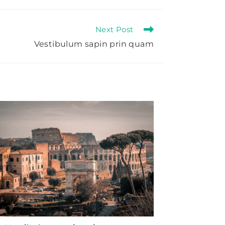
a
new
window
Next Post
Vestibulum sapin prin quam