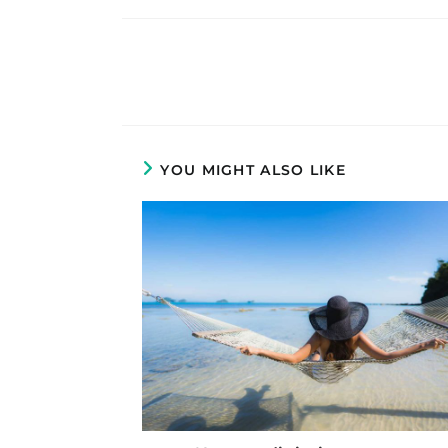
a
new
window
Read
more
articles
YOU MIGHT ALSO LIKE