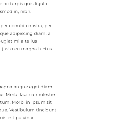
e ac turpis quis ligula
ismod in, nibh.
 per conubia nostra, per
eque adipiscing diam, a
eugiat mi a tellus
n justo eu magna luctus
 magna augue eget diam.
e; Morbi lacinia molestie
tum. Morbi in ipsum sit
augue. Vestibulum tincidunt
uis est pulvinar