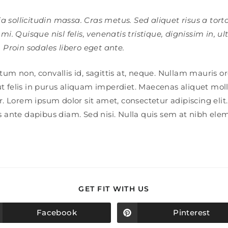
ia sollicitudin massa. Cras metus. Sed aliquet risus a torto
. Quisque nisl felis, venenatis tristique, dignissim in, ult
Proin sodales libero eget ante.
um non, convallis id, sagittis at, neque. Nullam mauris orci,
a ut felis in purus aliquam imperdiet. Maecenas aliquet mol
r. Lorem ipsum dolor sit amet, consectetur adipiscing elit.
us ante dapibus diam. Sed nisi. Nulla quis sem at nibh el
SHARE
GET FIT WITH US
THIS
CONTENT
Facebook
Pinterest
Opens
Opens
in
in