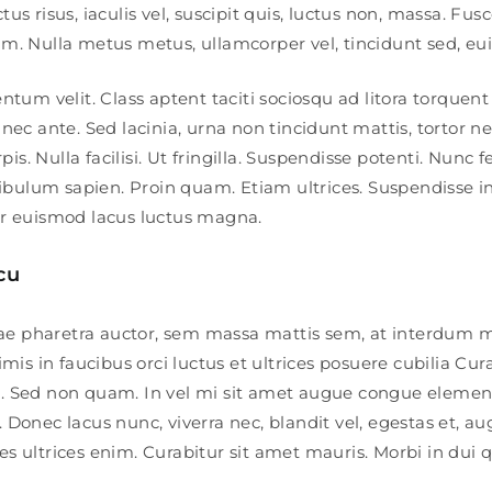
tus risus, iaculis vel, suscipit quis, luctus non, massa. Fusc
sum. Nulla metus metus, ullamcorper vel, tincidunt sed, eu
um velit. Class aptent taciti sociosqu ad litora torquent
c ante. Sed lacinia, urna non tincidunt mattis, tortor n
is. Nulla facilisi. Ut fringilla. Suspendisse potenti. Nunc f
ibulum sapien. Proin quam. Etiam ultrices. Suspendisse i
ger euismod lacus luctus magna.
cu
tae pharetra auctor, sem massa mattis sem, at interdum
is in faucibus orci luctus et ultrices posuere cubilia Cura
or. Sed non quam. In vel mi sit amet augue congue elemen
. Donec lacus nunc, viverra nec, blandit vel, egestas et, 
es ultrices enim. Curabitur sit amet mauris. Morbi in dui q