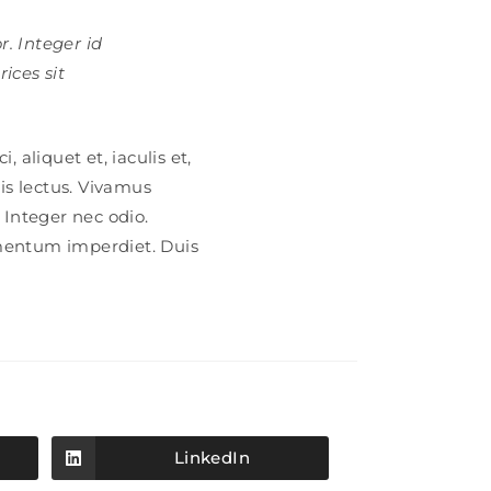
r. Integer id
rices sit
 aliquet et, iaculis et,
lis lectus. Vivamus
 Integer nec odio.
ementum imperdiet. Duis
LinkedIn
Opens
in