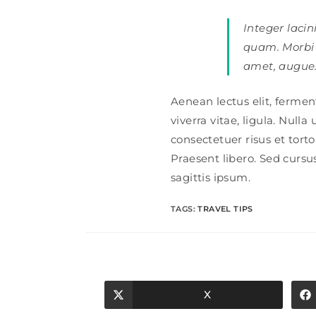
Integer lacin
quam. Morbi mi
amet, augue. 
Aenean lectus elit, ferment
viverra vitae, ligula. Null
consectetuer risus et torto
Praesent libero. Sed curs
sagittis ipsum.
TAGS
:
TRAVEL TIPS
X
Opens
in